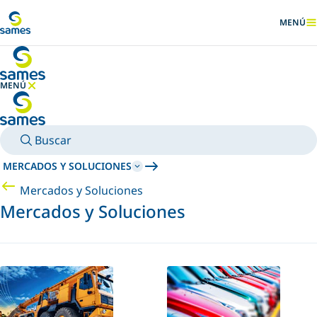
Ir al contenido principal
MENÚ
MOSTRA
MENÚ
OCULTAR MENÚ
Buscar
MERCADOS Y SOLUCIONES
Mercados y Soluciones
Mercados y Soluciones