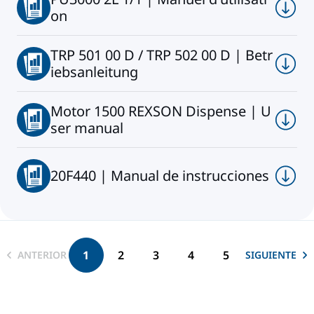
on
TRP 501 00 D / TRP 502 00 D | Betr
iebsanleitung
Motor 1500 REXSON Dispense | U
ser manual
20F440 | Manual de instrucciones
1
2
3
4
5
ANTERIOR
SIGUIENTE