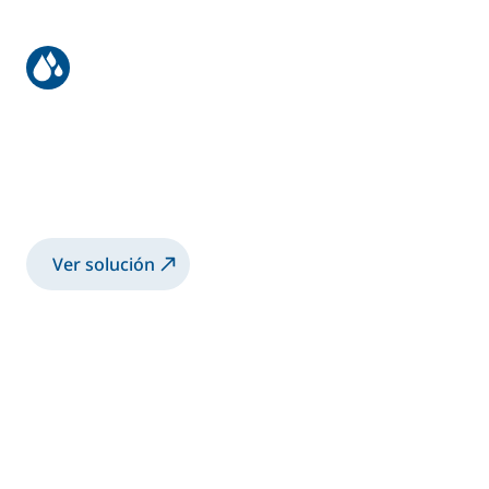
Recubrimiento para estructuras de
grúas
Pulverización de pintura 2K base disolvente
con pistola manual electrostática Airmix®
Ver solución