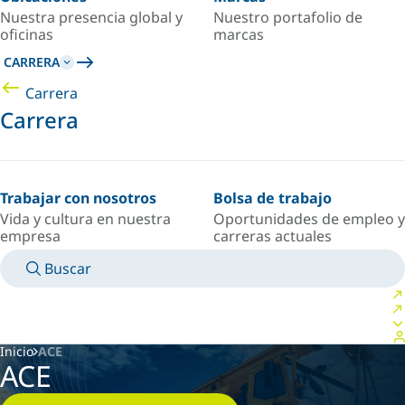
Nuestra presencia global y
Nuestro portafolio de
oficinas
marcas
CARRERA
Carrera
Carrera
Trabajar con nosotros
Bolsa de trabajo
Vida y cultura en nuestra
Oportunidades de empleo y
empresa
carreras actuales
Buscar
MANUALES
CONOZCA A UN EXPERTO
PAÍS/IDIOMA
ARGENTINA/ES
INICIAR SESIÓN EN TU ESPACIO PERSONAL
Inicio
ACE
ACE