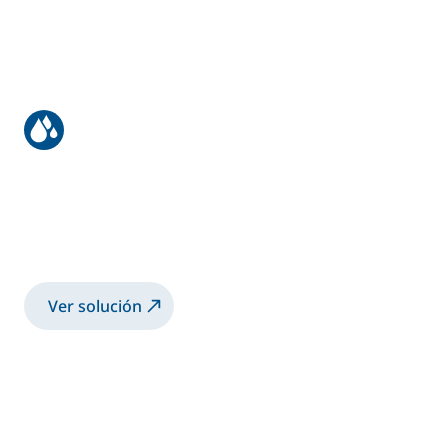
Recubrimiento de motores
Pulverización de recubrimiento 2K base
agua sobre motores con copa
electrostática
Ver solución