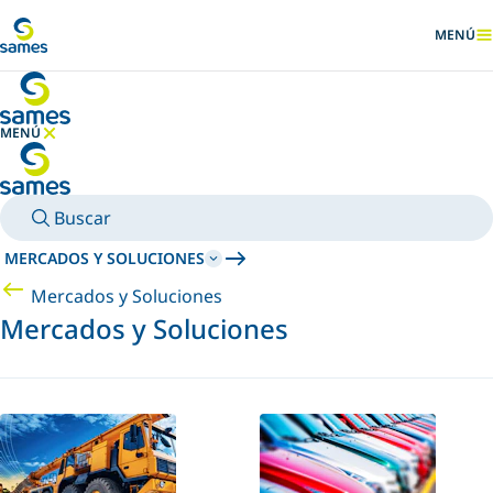
Ir al contenido principal
MENÚ
MOSTRA
MENÚ
OCULTAR MENÚ
Buscar
MERCADOS Y SOLUCIONES
Mercados y Soluciones
Mercados y Soluciones