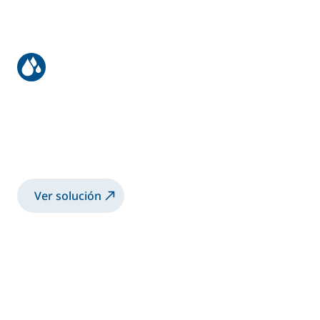
Recubrimiento para equipos de
minería
Pulverización de pintura 2K con pistola
manual Airmix®
Ver solución