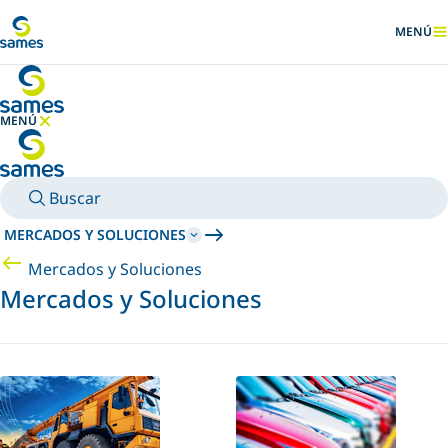
Ir al contenido principal
MENÚ
MOSTRA
MENÚ
OCULTAR MENÚ
Buscar
MERCADOS Y SOLUCIONES
Mercados y Soluciones
Mercados y Soluciones