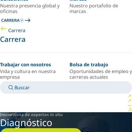
Nuestra presencia global y
Nuestro portafolio de
oficinas
marcas
CARRERA
Carrera
Carrera
Trabajar con nosotros
Bolsa de trabajo
Vida y cultura en nuestra
Oportunidades de empleo y
empresa
carreras actuales
Buscar
MANUALES
CONOZCA A UN EXPERTO
PAÍS/IDIOMA
ARGENTINA/ES
INICIAR SESIÓN EN TU ESPACIO PERSONAL
Inicio
Visita de expertos in situ
Diagnóstico