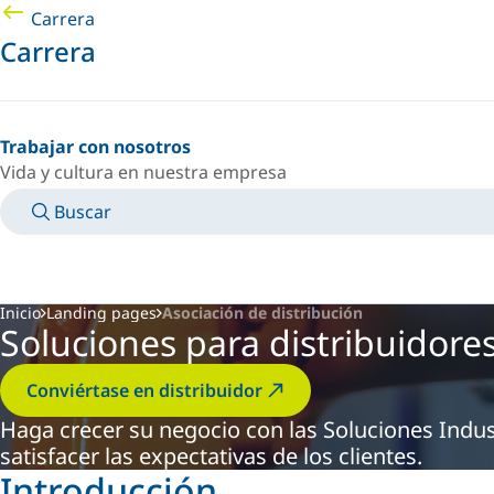
Carrera
Carrera
Trabajar con nosotros
Vida y cultura en nuestra empresa
Buscar
MANUALES
CONOZCA A UN EXPERTO
PAÍS/IDIOMA
ARGENTINA/ES
INICIAR SESIÓN EN TU ESPACIO PERSONAL
Inicio
Landing pages
Asociación de distribución
Soluciones para distribuidore
Conviértase en distribuidor
Haga crecer su negocio con las Soluciones Indus
satisfacer las expectativas de los clientes.
Introducción