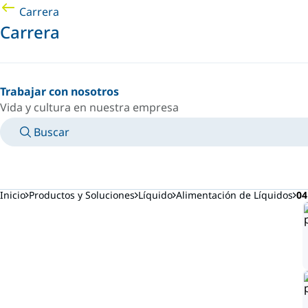
Carrera
Carrera
Trabajar con nosotros
Vida y cultura en nuestra empresa
Buscar
MANUALES
CONOZCA A UN EXPERTO
PAÍS/IDIOMA
ARGENTINA/ES
INICIAR SESIÓN EN TU ESPACIO PERSONAL
Inicio
Productos y Soluciones
Líquido
Alimentación de Líquidos
04