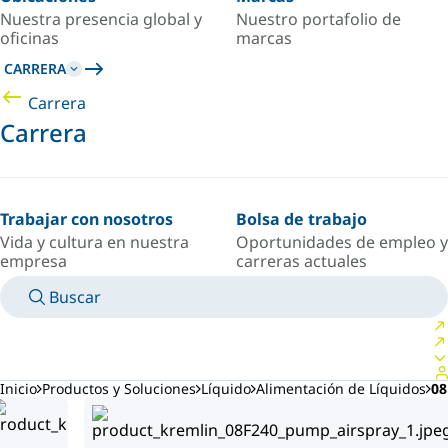
Nuestra presencia global y
Nuestro portafolio de
oficinas
marcas
CARRERA
Carrera
Carrera
Trabajar con nosotros
Bolsa de trabajo
Vida y cultura en nuestra
Oportunidades de empleo y
empresa
carreras actuales
Buscar
MANUALES
CONOZCA A UN EXPERTO
PAÍS/IDIOMA
ARGENTINA/ES
INICIAR SESIÓN EN TU ESPACIO PERSONAL
Inicio
Productos y Soluciones
Líquido
Alimentación de Líquidos
08