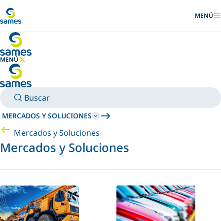
Ir al contenido principal
MENÚ
MOSTRA
MENÚ
OCULTAR MENÚ
Buscar
MERCADOS Y SOLUCIONES
Mercados y Soluciones
Mercados y Soluciones