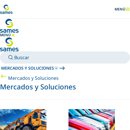
Ir al contenido principal
MENÚ
MOSTRA
MENÚ
OCULTAR MENÚ
Buscar
MERCADOS Y SOLUCIONES
Mercados y Soluciones
Mercados y Soluciones