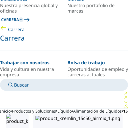
Nuestra presencia global y
Nuestro portafolio de
oficinas
marcas
CARRERA
Carrera
Carrera
Trabajar con nosotros
Bolsa de trabajo
Vida y cultura en nuestra
Oportunidades de empleo y
empresa
carreras actuales
Buscar
MANUALES
CONOZCA A UN EXPERTO
PAÍS/IDIOMA
ARGENTINA/ES
INICIAR SESIÓN EN TU ESPACIO PERSONAL
Inicio
Productos y Soluciones
Líquido
Alimentación de Líquidos
15