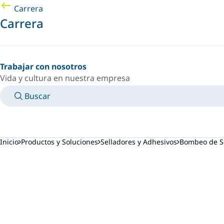
Carrera
Carrera
Trabajar con nosotros
Vida y cultura en nuestra empresa
Buscar
MANUALES
CONOZCA A UN EXPERTO
PAÍS/IDIOMA
ARGENTINA/ES
INICIAR SESIÓN EN TU ESPACIO PERSONAL
Inicio
Productos y Soluciones
Selladores y Adhesivos
Bombeo de Se