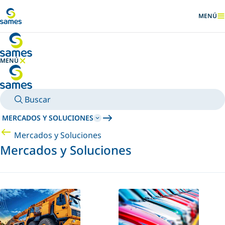
Ir al contenido principal
MENÚ
MOSTRA
MENÚ
OCULTAR MENÚ
Buscar
MERCADOS Y SOLUCIONES
Mercados y Soluciones
Mercados y Soluciones