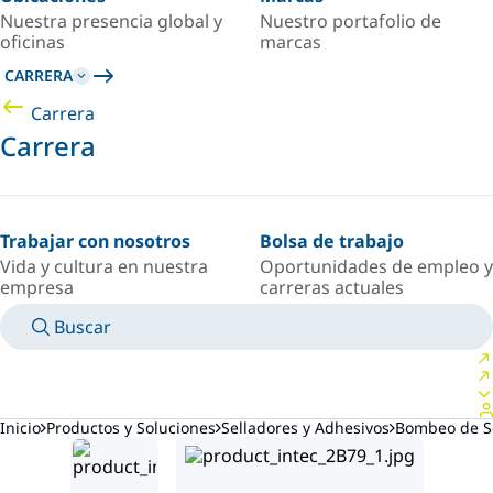
Nuestra presencia global y
Nuestro portafolio de
oficinas
marcas
CARRERA
Carrera
Carrera
Trabajar con nosotros
Bolsa de trabajo
Vida y cultura en nuestra
Oportunidades de empleo y
empresa
carreras actuales
Buscar
MANUALES
CONOZCA A UN EXPERTO
PAÍS/IDIOMA
ARGENTINA/ES
INICIAR SESIÓN EN TU ESPACIO PERSONAL
Inicio
Productos y Soluciones
Selladores y Adhesivos
Bombeo de Se