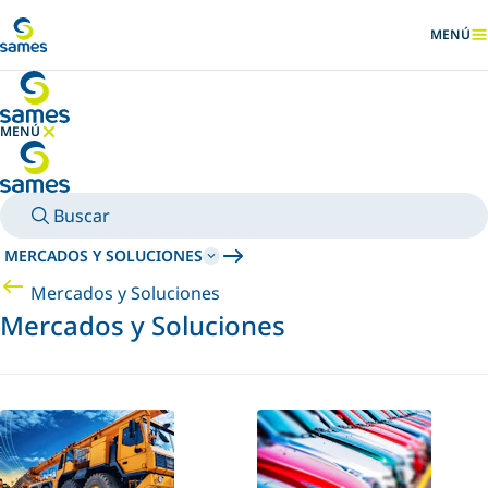
Ir al contenido principal
MENÚ
MOSTRA
MENÚ
OCULTAR MENÚ
Buscar
MERCADOS Y SOLUCIONES
Mercados y Soluciones
Mercados y Soluciones