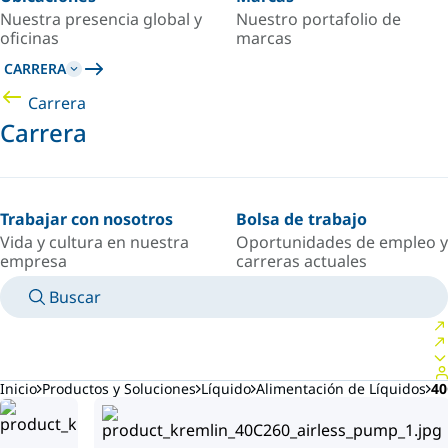
Nuestra presencia global y
Nuestro portafolio de
oficinas
marcas
CARRERA
Carrera
Carrera
Trabajar con nosotros
Bolsa de trabajo
Vida y cultura en nuestra
Oportunidades de empleo y
empresa
carreras actuales
Buscar
MANUALES
CONOZCA A UN EXPERTO
PAÍS/IDIOMA
ARGENTINA/ES
INICIAR SESIÓN EN TU ESPACIO PERSONAL
Inicio
Productos y Soluciones
Líquido
Alimentación de Líquidos
40