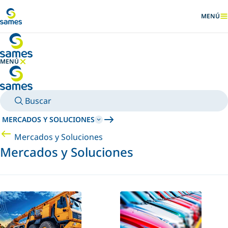
Ir al contenido principal
MENÚ
MOSTRA
MENÚ
OCULTAR MENÚ
Buscar
MERCADOS Y SOLUCIONES
Mercados y Soluciones
Mercados y Soluciones