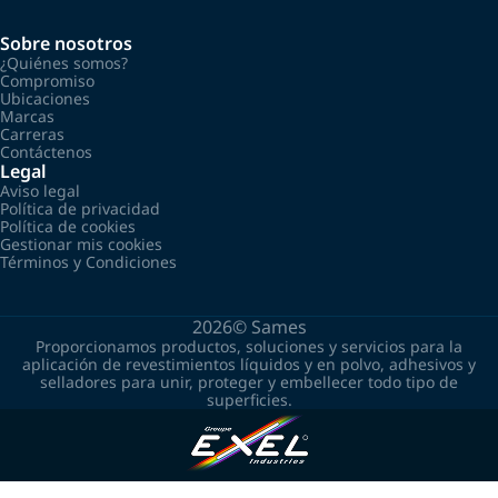
Sobre nosotros
¿Quiénes somos?
Compromiso
Ubicaciones
Marcas
Carreras
Contáctenos
Legal
Aviso legal
Política de privacidad
Política de cookies
Gestionar mis cookies
Términos y Condiciones
2026©
Sames
Proporcionamos productos, soluciones y servicios para la
aplicación de revestimientos líquidos y en polvo, adhesivos y
selladores para unir, proteger y embellecer todo tipo de
superficies.