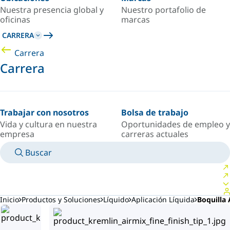
Nuestra presencia global y
Nuestro portafolio de
oficinas
marcas
CARRERA
Carrera
Carrera
Trabajar con nosotros
Bolsa de trabajo
Vida y cultura en nuestra
Oportunidades de empleo y
empresa
carreras actuales
Buscar
MANUALES
CONOZCA A UN EXPERTO
PAÍS/IDIOMA
ARGENTINA/ES
INICIAR SESIÓN EN TU ESPACIO PERSONAL
Inicio
Productos y Soluciones
Líquido
Aplicación Líquida
Boquilla