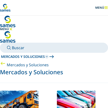
Ir al contenido principal
MENÚ
MOSTRA
MENÚ
OCULTAR MENÚ
Buscar
MERCADOS Y SOLUCIONES
Mercados y Soluciones
Mercados y Soluciones