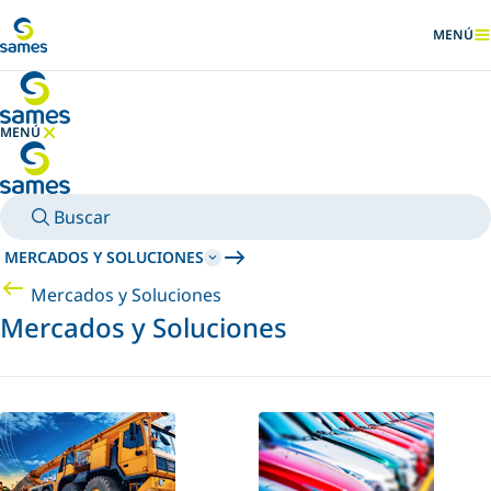
Ir al contenido principal
MENÚ
MOSTRA
MENÚ
OCULTAR MENÚ
Buscar
MERCADOS Y SOLUCIONES
Mercados y Soluciones
Mercados y Soluciones