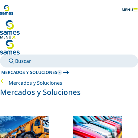
Ir al contenido principal
MENÚ
MOSTRA
MENÚ
OCULTAR MENÚ
Buscar
MERCADOS Y SOLUCIONES
Mercados y Soluciones
Mercados y Soluciones