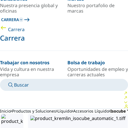
Nuestra presencia global y
Nuestro portafolio de
oficinas
marcas
CARRERA
Carrera
Carrera
Trabajar con nosotros
Bolsa de trabajo
Vida y cultura en nuestra
Oportunidades de empleo y
empresa
carreras actuales
Buscar
MANUALES
CONOZCA A UN EXPERTO
PAÍS/IDIOMA
ARGENTINA/ES
INICIAR SESIÓN EN TU ESPACIO PERSONAL
Inicio
Productos y Soluciones
Líquido
Accesorios Líquido
Isocube 