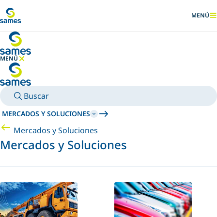
Ir al contenido principal
MENÚ
MOSTRA
MENÚ
OCULTAR MENÚ
Buscar
MERCADOS Y SOLUCIONES
Mercados y Soluciones
Mercados y Soluciones