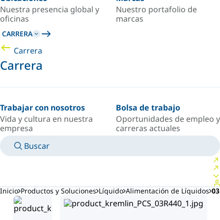
Nuestra presencia global y
Nuestro portafolio de
oficinas
marcas
CARRERA
Carrera
Carrera
Trabajar con nosotros
Bolsa de trabajo
Vida y cultura en nuestra
Oportunidades de empleo y
empresa
carreras actuales
Buscar
MANUALES
CONOZCA A UN EXPERTO
PAÍS/IDIOMA
ARGENTINA/ES
INICIAR SESIÓN EN TU ESPACIO PERSONAL
Inicio
Productos y Soluciones
Líquido
Alimentación de Líquidos
03