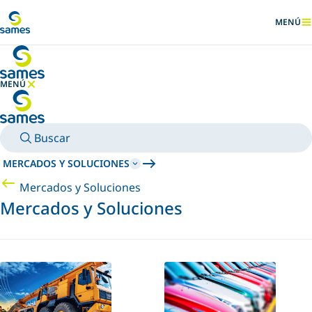
Ir al contenido principal
MENÚ
MOSTRA
MENÚ
OCULTAR MENÚ
Buscar
MERCADOS Y SOLUCIONES
Mercados y Soluciones
Mercados y Soluciones