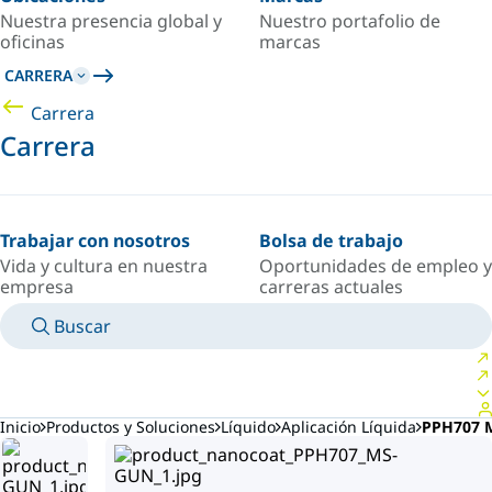
Nuestra presencia global y
Nuestro portafolio de
oficinas
marcas
CARRERA
Carrera
Carrera
Trabajar con nosotros
Bolsa de trabajo
Vida y cultura en nuestra
Oportunidades de empleo y
empresa
carreras actuales
Buscar
MANUALES
CONOZCA A UN EXPERTO
PAÍS/IDIOMA
ARGENTINA/ES
INICIAR SESIÓN EN TU ESPACIO PERSONAL
Inicio
Productos y Soluciones
Líquido
Aplicación Líquida
PPH707 