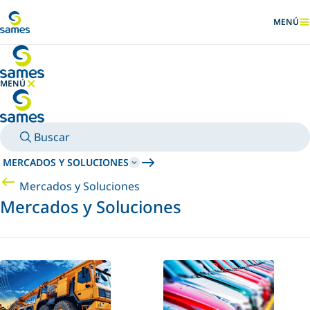
Ir al contenido principal
MENÚ
MOSTRA
MENÚ
OCULTAR MENÚ
Buscar
MERCADOS Y SOLUCIONES
Mercados y Soluciones
Mercados y Soluciones