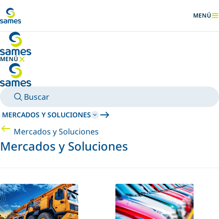
Ir al contenido principal
MENÚ
MOSTRA
MENÚ
OCULTAR MENÚ
Buscar
MERCADOS Y SOLUCIONES
Mercados y Soluciones
Mercados y Soluciones