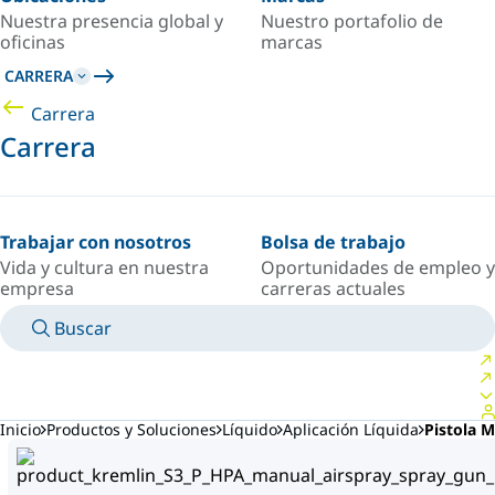
Nuestra presencia global y
Nuestro portafolio de
oficinas
marcas
CARRERA
Carrera
Carrera
Trabajar con nosotros
Bolsa de trabajo
Vida y cultura en nuestra
Oportunidades de empleo y
empresa
carreras actuales
Buscar
MANUALES
CONOZCA A UN EXPERTO
PAÍS/IDIOMA
ARGENTINA/ES
INICIAR SESIÓN EN TU ESPACIO PERSONAL
Inicio
Productos y Soluciones
Líquido
Aplicación Líquida
Pistola 