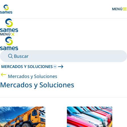
Ir al contenido principal
MENÚ
MOSTRA
MENÚ
OCULTAR MENÚ
Buscar
MERCADOS Y SOLUCIONES
Mercados y Soluciones
Mercados y Soluciones