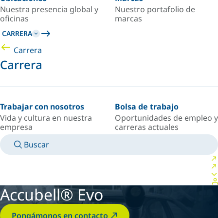
Nuestra presencia global y
Nuestro portafolio de
oficinas
marcas
CARRERA
Carrera
Carrera
Trabajar con nosotros
Bolsa de trabajo
Vida y cultura en nuestra
Oportunidades de empleo y
empresa
carreras actuales
Buscar
MANUALES
CONOZCA A UN EXPERTO
PAÍS/IDIOMA
ARGENTINA/ES
INICIAR SESIÓN EN TU ESPACIO PERSONAL
Accubell® Evo
Pongámonos en contacto