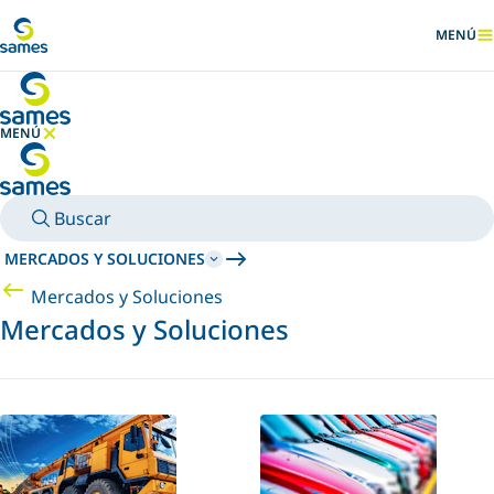
Ir al contenido principal
MENÚ
MOSTRA
MENÚ
OCULTAR MENÚ
Buscar
MERCADOS Y SOLUCIONES
Mercados y Soluciones
Mercados y Soluciones