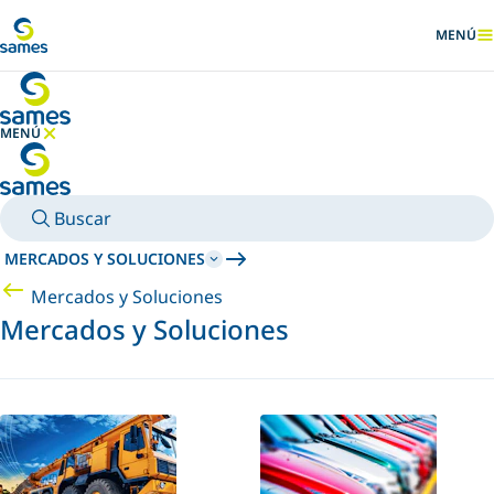
Ir al contenido principal
MENÚ
MOSTRA
MENÚ
OCULTAR MENÚ
Buscar
MERCADOS Y SOLUCIONES
Mercados y Soluciones
Mercados y Soluciones