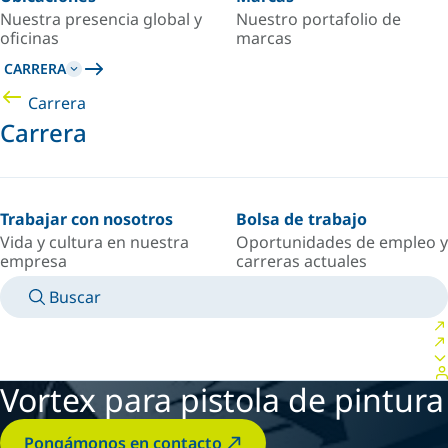
Nuestra presencia global y
Nuestro portafolio de
oficinas
marcas
CARRERA
Carrera
Carrera
Trabajar con nosotros
Bolsa de trabajo
Vida y cultura en nuestra
Oportunidades de empleo y
empresa
carreras actuales
Buscar
MANUALES
CONOZCA A UN EXPERTO
PAÍS/IDIOMA
ARGENTINA/ES
INICIAR SESIÓN EN TU ESPACIO PERSONAL
Vortex para pistola de pintura
Pongámonos en contacto