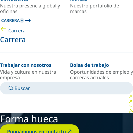
Nuestra presencia global y
Nuestro portafolio de
oficinas
marcas
CARRERA
Carrera
Carrera
Trabajar con nosotros
Bolsa de trabajo
Vida y cultura en nuestra
Oportunidades de empleo y
empresa
carreras actuales
Buscar
MANUALES
CONOZCA A UN EXPERTO
PAÍS/IDIOMA
ARGENTINA/ES
INICIAR SESIÓN EN TU ESPACIO PERSONAL
Forma hueca
Pongámonos en contacto