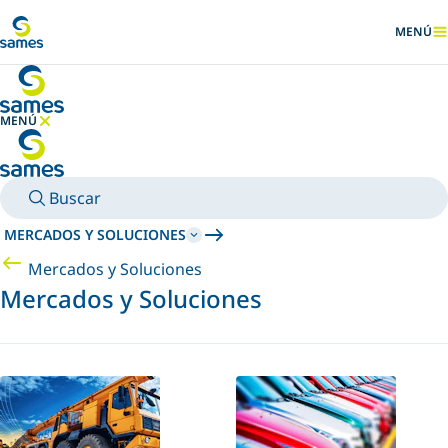
Ir al contenido principal
MENÚ
MOSTRA
MENÚ
OCULTAR MENÚ
Buscar
MERCADOS Y SOLUCIONES
Mercados y Soluciones
Mercados y Soluciones