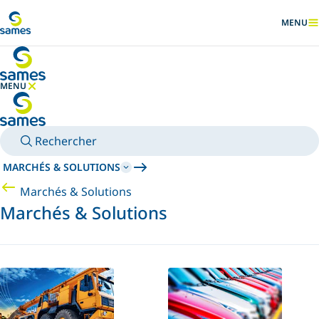
Accéder au contenu principal
MENU
AFFICHER
MENU
MASQUER LE MENU
Rechercher
MARCHÉS & SOLUTIONS
Marchés & Solutions
Marchés & Solutions