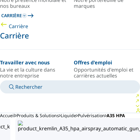
Notre présence mondiale et
Notre portefeuille de
nos bureaux
marques
CARRIÈRE
Carrière
Carrière
Travailler avec nous
Offres d'emploi
La vie et la culture dans
Opportunités d'emploi et
notre entreprise
carrières actuelles
Rechercher
MANUELS
RENCONTRER UN EXPERT
PAYS/LANGUE
FRANCE/FR
VOTRE ESPACE PERSONNEL
Accueil
Produits & Solutions
Liquide
Pulvérisation
A35 HPA