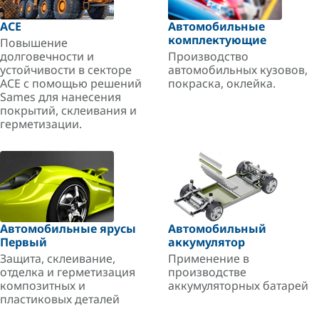
ACE
Автомобильные
комплектующие
Повышение
долговечности и
Производство
устойчивости в секторе
автомобильных кузовов,
ACE с помощью решений
покраска, оклейка.
Sames для нанесения
покрытий, склеивания и
герметизации.
Автомобильные ярусы
Автомобильный
Первый
аккумулятор
Защита, склеивание,
Применение в
отделка и герметизация
производстве
композитных и
аккумуляторных батарей
пластиковых деталей