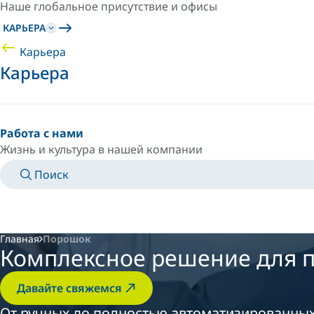
Наше глобальное присутствие и офисы
КАРЬЕРА
Карьера
Карьера
Работа с нами
Жизнь и культура в нашей компании
Поиск
MANUALS
MEET AN EXPERT
СТРАНА/ЯЗЫК
RUSSIA/RU
ВОЙТИ В ЛИЧНОЕ ПРОСТРАНСТВО
Главная
Порошок
Комплексное решение для 
Давайте свяжемся
От ручных до полностью автоматизированных