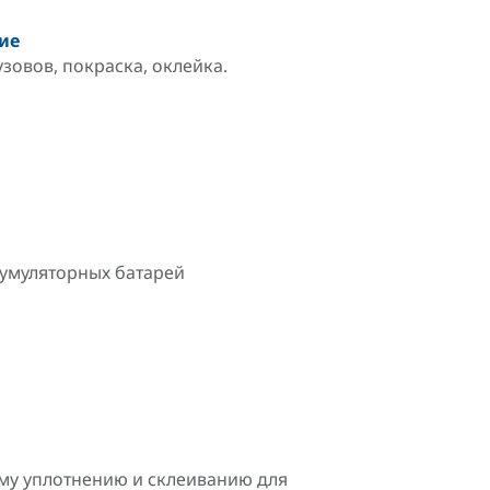
ие
овов, покраска, оклейка.
умуляторных батарей
у уплотнению и склеиванию для