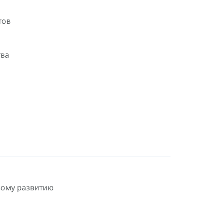
тов
тва
вому развитию