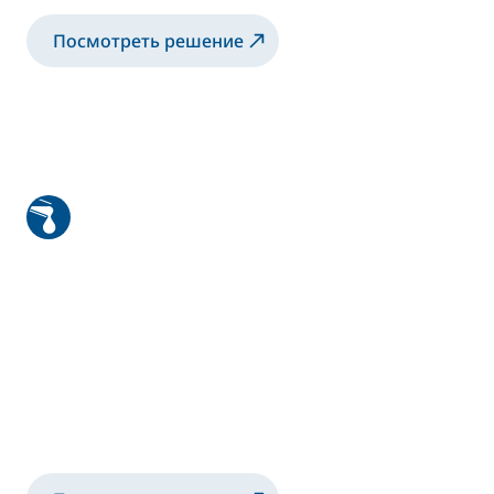
Посмотреть решение
Роботизированное применение и
уникальная система деревянных
звонков для дверей и окон
Роботизированное решение для
нанесения красок на основе
растворителей и воды с вращающимся
колоколом