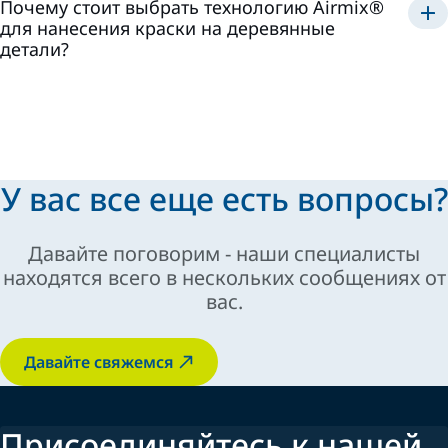
Почему стоит выбрать технологию Airmix®
производительности
для нанесения краски на деревянные
детали?
качества отделки, экономии
краски, надежности оборудования и простоты
использования
У вас все еще есть вопросы?
Давайте поговорим - наши специалисты
находятся всего в нескольких сообщениях от
вас.
Давайте свяжемся
Присоединяйтесь к нашей