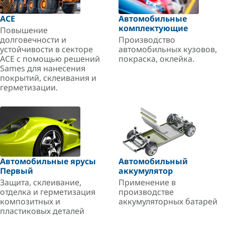
ACE
Автомобильные
комплектующие
Повышение
долговечности и
Производство
устойчивости в секторе
автомобильных кузовов,
ACE с помощью решений
покраска, оклейка.
Sames для нанесения
покрытий, склеивания и
герметизации.
Автомобильные ярусы
Автомобильный
Первый
аккумулятор
Защита, склеивание,
Применение в
отделка и герметизация
производстве
композитных и
аккумуляторных батарей
пластиковых деталей