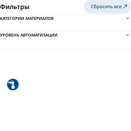
Фильтры
Сбросить все
КАТЕГОРИИ МАТЕРИАЛОВ
УРОВЕНЬ АВТОМАТИЗАЦИИ
2K E50 с ручным пистолетом -
склеивание
E50 - это система 2K Meter-Mix,
используемая для точного измерения и
смешивания двухкомпонентных