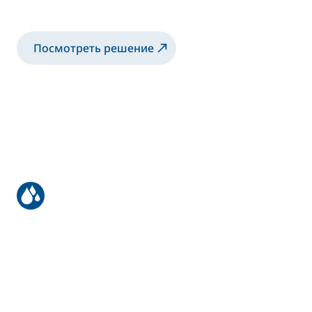
материалов.
Посмотреть решение
Автоматическое нанесение на
деревянные панели
Автоматическое решение для нанесения
красок на основе растворителей и воды
на плоскопечатные машины.