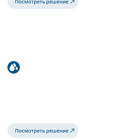
Посмотреть решение
Ручное нанесение на массивную
древесину
Ручное решение для нанесения
двухкомпонентных красок на основе
растворителей и воды
Посмотреть решение