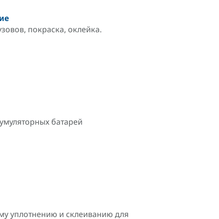
ие
овов, покраска, оклейка.
умуляторных батарей
у уплотнению и склеиванию для