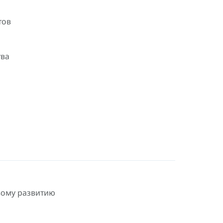
тов
тва
вому развитию