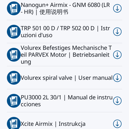
Nanogun+ Airmix - GNM 6080 (LR
- HR) | 使用说明书
TRP 501 00 D / TRP 502 00 D | Istr
uzioni d'uso
Volurex Befestiges Mechanische T
eil PARVEX Motor | Betriebsanleit
ung
Volurex spiral valve | User manual
PU3000 2L 30/1 | Manual de instru
cciones
Xcite Airmix | Instrukcja