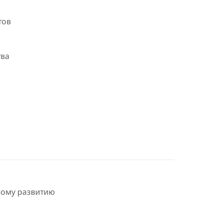
тов
тва
вому развитию