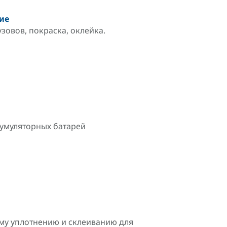
ие
овов, покраска, оклейка.
умуляторных батарей
у уплотнению и склеиванию для