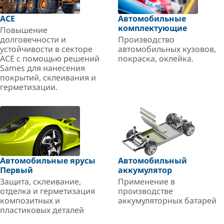
ACE
Автомобильные
комплектующие
Повышение
долговечности и
Производство
устойчивости в секторе
автомобильных кузовов,
ACE с помощью решений
покраска, оклейка.
Sames для нанесения
покрытий, склеивания и
герметизации.
Автомобильные ярусы
Автомобильный
Первый
аккумулятор
Защита, склеивание,
Применение в
отделка и герметизация
производстве
композитных и
аккумуляторных батарей
пластиковых деталей