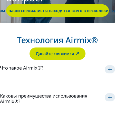
м - наши специалисты находятся всего в нескольких с
Технология Airmix®
Давайте свяжемся
Что такое Airmix®?
Airmix®
1975 году
Каковы преимущества использования
Airmix®?
Airmix®