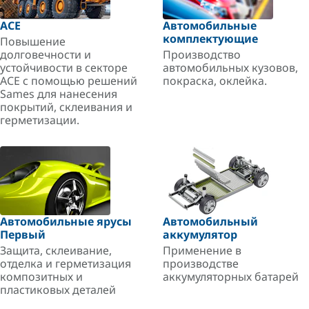
ACE
Автомобильные
комплектующие
Повышение
долговечности и
Производство
устойчивости в секторе
автомобильных кузовов,
ACE с помощью решений
покраска, оклейка.
Sames для нанесения
покрытий, склеивания и
герметизации.
Автомобильные ярусы
Автомобильный
Первый
аккумулятор
Защита, склеивание,
Применение в
отделка и герметизация
производстве
композитных и
аккумуляторных батарей
пластиковых деталей