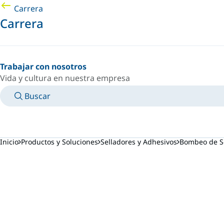
Carrera
Carrera
Trabajar con nosotros
Vida y cultura en nuestra empresa
Buscar
MANUALES
CONOZCA A UN EXPERTO
PAÍS/IDIOMA
ARGENTINA/ES
INICIAR SESIÓN EN TU ESPACIO PERSONAL
Inicio
Productos y Soluciones
Selladores y Adhesivos
Bombeo de Se