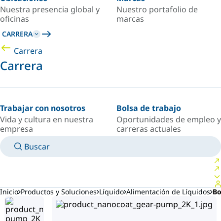
Nuestra presencia global y
Nuestro portafolio de
oficinas
marcas
CARRERA
Carrera
Carrera
Trabajar con nosotros
Bolsa de trabajo
Vida y cultura en nuestra
Oportunidades de empleo y
empresa
carreras actuales
Buscar
MANUALES
CONOZCA A UN EXPERTO
PAÍS/IDIOMA
ARGENTINA/ES
INICIAR SESIÓN EN TU ESPACIO PERSONAL
Inicio
Productos y Soluciones
Líquido
Alimentación de Líquidos
Bo