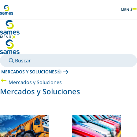
Ir al contenido principal
MENÚ
MOSTRA
MENÚ
OCULTAR MENÚ
Buscar
MERCADOS Y SOLUCIONES
Mercados y Soluciones
Mercados y Soluciones