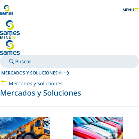
Ir al contenido principal
MENÚ
MOSTRA
MENÚ
OCULTAR MENÚ
Buscar
MERCADOS Y SOLUCIONES
Mercados y Soluciones
Mercados y Soluciones