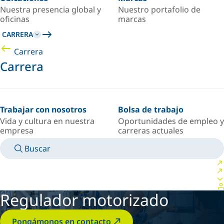
Nuestra presencia global y
Nuestro portafolio de
oficinas
marcas
CARRERA
Carrera
Carrera
Trabajar con nosotros
Bolsa de trabajo
Vida y cultura en nuestra
Oportunidades de empleo y
empresa
carreras actuales
Buscar
MANUALES
CONOZCA A UN EXPERTO
PAÍS/IDIOMA
ARGENTINA/ES
INICIAR SESIÓN EN TU ESPACIO PERSONAL
Regulador motorizado
Pongámonos en contacto