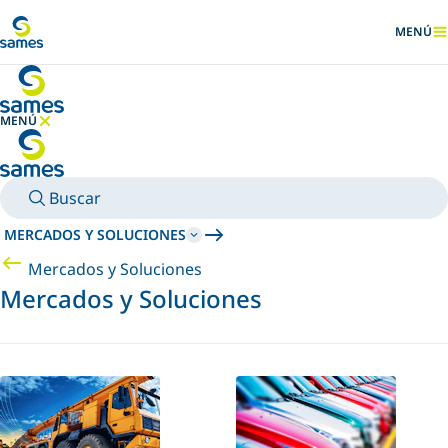
Ir al contenido principal
MENÚ
MOSTRA
MENÚ
OCULTAR MENÚ
Buscar
MERCADOS Y SOLUCIONES
Mercados y Soluciones
Mercados y Soluciones